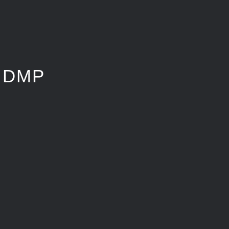
 DMP
RATE BRANDING DENISE
FREIWALD