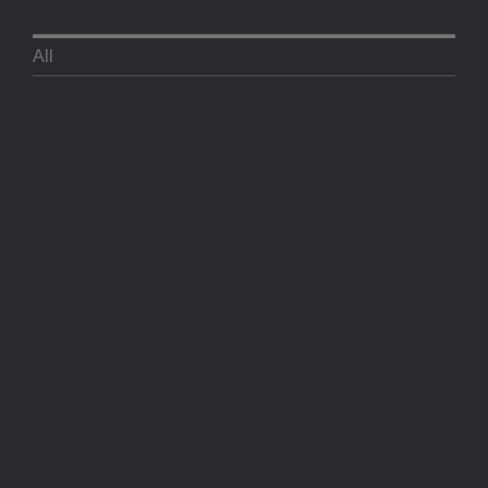
All
0001 ILLUSTRATION VISION
CONTROL